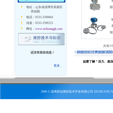
地址：山东省淄博市高新区
报
高创园
电话：0533-3590064
传真：0533-3590253
网址：
www.xichuanggk.com
报
共有5个
鍘嬪姏銆佸樊鍘嬪彉閫
还没有添加信息！
如要了解＂
压力、差
更多...
2008 © 淄博西创测控技术开发有限公司 XICHUANG 