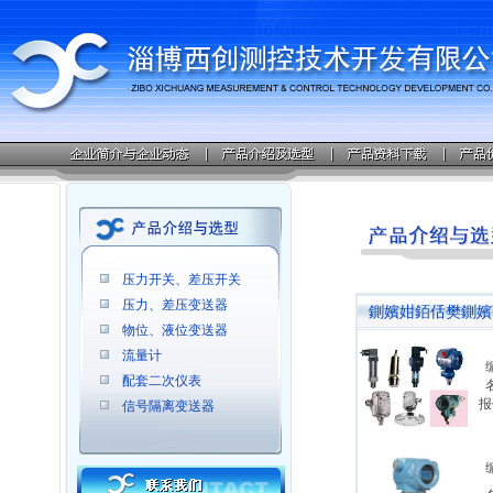
压力开关、差压开关
压力、差压变送器
鍘嬪姏銆佸樊鍘嬪
物位、液位变送器
流量计
配套二次仪表
报
信号隔离变送器