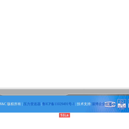
M&C 版权所有 |
压力变送器
|
鲁ICP备11029491号-1
| 技术支持:
淄博企业在线
51La